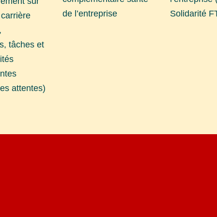
ement sur
de l’entreprise
Solidarité 
 carrière
,
ns, tâches et
ités
ntes
tes attentes)