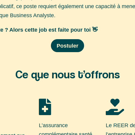
licatif, ce poste requiert également une capacité à mene
t que Business Analyste.
 ? Alors cette job est faite pour toi 👋
Postuler
Ce que nous t’offrons


L’assurance
Le REER d
complémentaire santé
l’entreprise