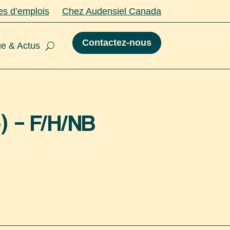
es d’emplois
Chez Audensiel Canada
Contactez-nous
e & Actus
) – F/H/NB