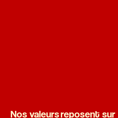
à la pointe de leurs domaines d’expertise, et impl
causes sociales et environnementales, avec un impa
communauté locale.
Rejoindre notre entreprise, c’est donc aussi partici
objectif!
Nos valeurs reposent sur 