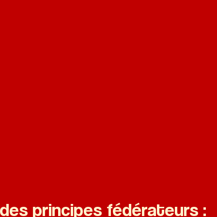
iqué·e·s activement dans des
ct positif sur la
per collectivement à cet
des principes fédérateurs :