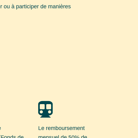
r ou à participer de manières

e
Le remboursement
 (Fonds de
mensuel de 50% de